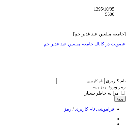
1395/10/05
5506
[جامعه مبلغین عید غدیر خم]
عضویت در کانال جامعه مبلغین عید غدیر خم
1483 روز
تا عید غدیر خم
نام کاربری
رمز ورود
مرا به خاطر بسپار
ورود
فراموشی نام کاربری
/
رمز